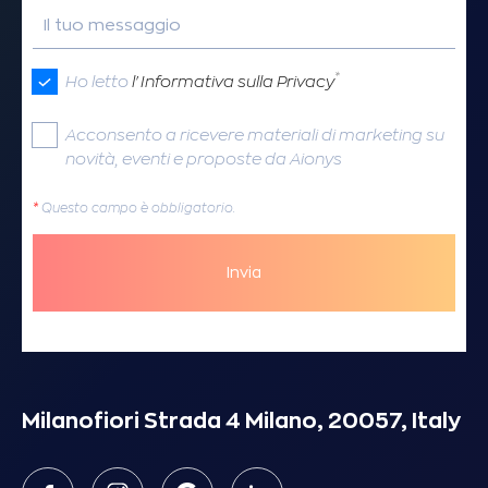
Il tuo messaggio
*
Ho letto
l'Informativa sulla Privacy
Acconsento a ricevere materiali di marketing su
novità, eventi e proposte da Aionys
*
Questo campo è obbligatorio.
Invia
Milanofiori Strada 4 Milano, 20057, Italy