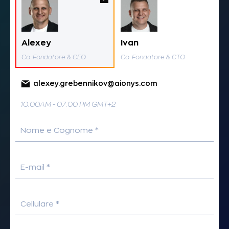
Alexey
Ivan
Co-Fondatore & CEO
Co-Fondatore & CTO
alexey.grebennikov@aionys.com
10:00AM - 07:00 PM GMT+2
Nome e Cognome *
E-mail *
Cellulare *