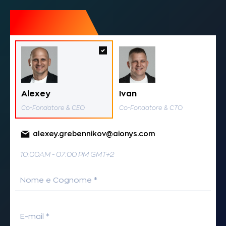
Alexey
Ivan
Co-Fondatore & CEO
Co-Fondatore & CTO
alexey.grebennikov@aionys.com
10:00AM - 07:00 PM GMT+2
Nome e Cognome *
E-mail *