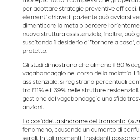
molteplici fattori complessi che gli opera
per adottare strategie preventive efficaci.
elementi chiave: il paziente può avviarsi ver
dimenticare la meta o perdere l’orientament
nuova struttura assistenziale, inoltre, pu
suscitando il desiderio di "tornare a casa",
protetto.
Gli studi dimostrano che almeno il 60%
deg
vagabondaggio nel corso della malattia. L’
assistenziale: si registrano percentuali com
tra l’11% e il 39% nelle strutture residenzia
gestione del vagabondaggio una sfida trasversa
anziani.
La cosiddetta sindrome del tramonto (
su
fenomeno, causando un aumento di confusi
serali. In tali momenti, i residenti posson