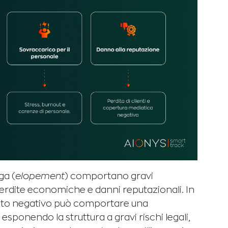
ga (
elopement
) comportano gravi
perdite economiche e danni reputazionali. In
esito negativo può comportare una
esponendo la struttura a gravi rischi legali,