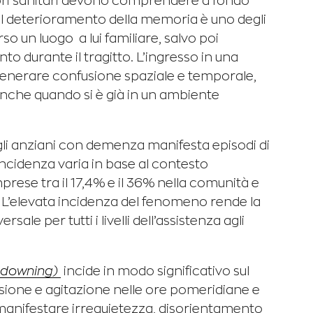
tori sanitari devono comprendere a fondo
 Il deterioramento della memoria è uno degli
so un luogo a lui familiare, salvo poi
o durante il tragitto. L’ingresso in una
ò generare confusione spaziale e temporale,
 anche quando si è già in un ambiente
li anziani con demenza manifesta episodi di
incidenza varia in base al contesto
prese tra il 17,4% e il 36% nella comunità e
li. L’elevata incidenza del fenomeno rende la
le per tutti i livelli dell’assistenza agli
ndowning)
incide in modo significativo sul
one e agitazione nelle ore pomeridiane e
o manifestare irrequietezza, disorientamento