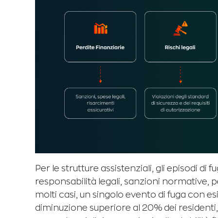
Per le strutture assistenziali, gli episodi di fu
responsabilità legali, sanzioni normative, 
molti casi, un singolo evento di fuga con 
diminuzione superiore al 20% dei residenti, 